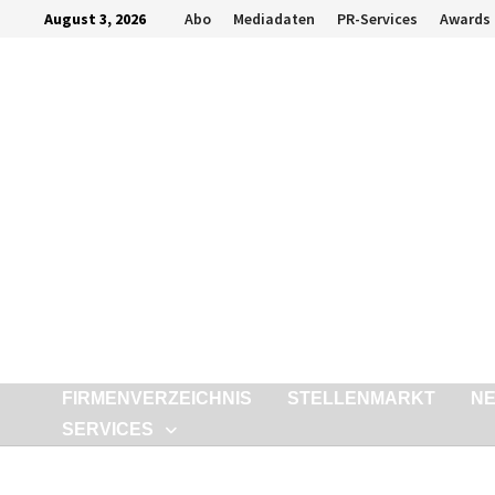
Zurück
August 3, 2026
Abo
Mediadaten
PR-Services
Awards
zum
Inhalt
FIRMENVERZEICHNIS
STELLENMARKT
N
SERVICES