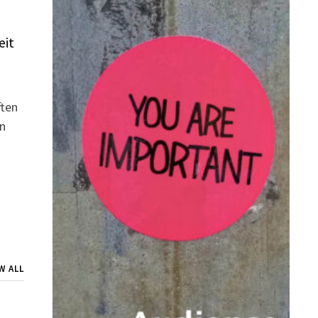
eit
ften
n
W ALL