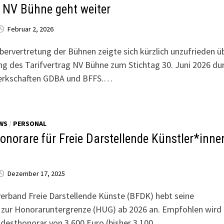
m NV Bühne geht weiter
Februar 2, 2026
bervertretung der Bühnen zeigte sich kürzlich unzufrieden ü
ng des Tarifvertrag NV Bühne zum Stichtag 30. Juni 2026 du
rkschaften GDBA und BFFS.…
WS
/
PERSONAL
onorare für Freie Darstellende Künstler*inne
Dezember 17, 2025
erband Freie Darstellende Künste (BFDK) hebt seine
zur Honoraruntergrenze (HUG) ab 2026 an. Empfohlen wird
ndesthonorar von 3.600 Euro (bisher 3.100…