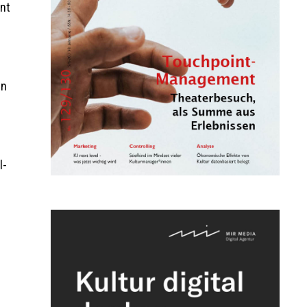
ant
en
l-