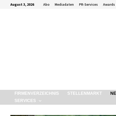
Zurück
August 3, 2026
Abo
Mediadaten
PR-Services
Awards
zum
Inhalt
FIRMENVERZEICHNIS
STELLENMARKT
N
SERVICES