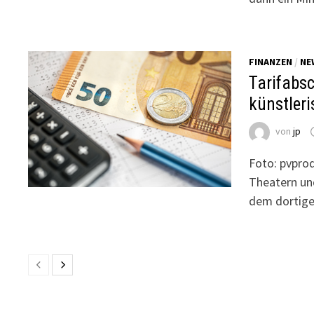
FINANZEN
/
NE
Tarifabs
künstleri
von
jp
Foto: pvprod
Theatern un
dem dortige