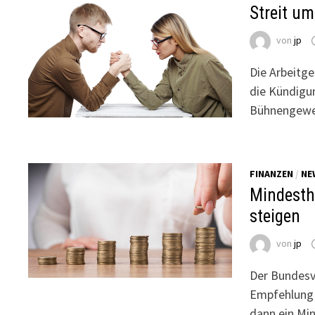
Streit u
von
jp
Die Arbeitge
die Kündigu
Bühnengewe
FINANZEN
/
NE
Mindesth
steigen
von
jp
Der Bundesv
Empfehlung 
dann ein Mi