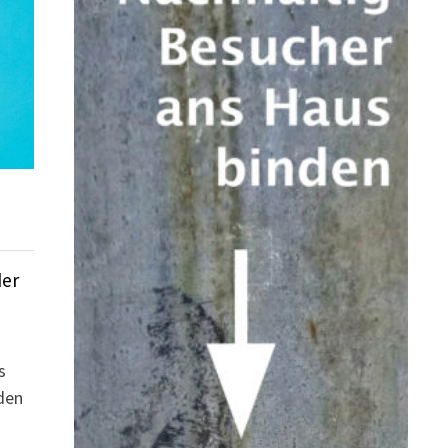
der
s
den