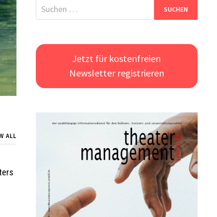
Suchen
nach:
Jetzt für kostenfreien
Newsletter registrieren
W ALL
ters