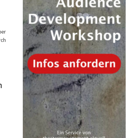
ber
rch
n