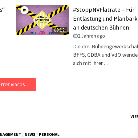
s“
#StoppNVFlatrate – Für
Entlastung und Planbark
an deutschen Bühnen
s
03:12
2 Jahren ago
Die drei Bühnengewerkscha
BFFS, GDBA und VdO wende
sich mit ihrer ...
TERE VIDEOS ...
VIE
NAGEMENT
/
NEWS
/
PERSONAL