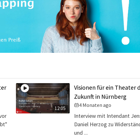
ter
Visionen für ein Theater 
Zukunft in Nürnberg
4 Monaten ago
12:05
vor
Interview mit Intendant Jen
ibt"
Daniel Herzog zu Widerstän
und ...