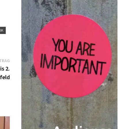
IK
Nächster
TRAG
Beitrag:
s 2.
efeld