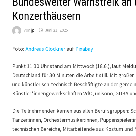
Bundesweiter Warnstreik an 
Konzerthäusern
von
jp
Juni 21, 2025
Foto:
Andreas Glöckner
auf
Pixabay
Punkt 11:30 Uhr stand am Mittwoch (18.6.), laut Meld
Deutschland für 30 Minuten die Arbeit still. Mit große
und künstlerisch-technisch Beschäftigte an der gem
Künstler*innengewerkschaften VdO, unisono, GDBA und
Die Teilnehmenden kamen aus allen Berufsgruppen: Sch
Tänzer:innen, Orchestermusiker:innen, Puppenspieler:i
technischen Bereiche, Mitarbeitende aus Kostüm und M