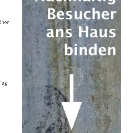
höhen
 Tag