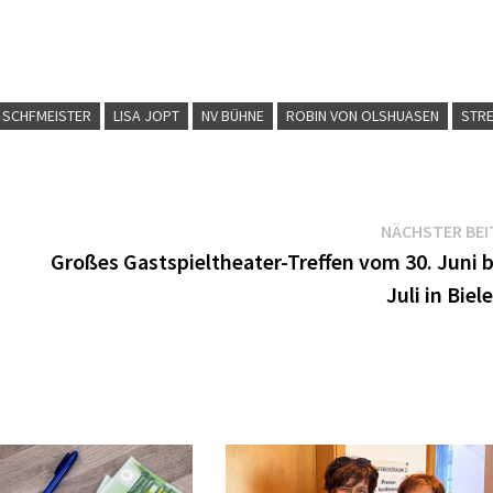
H SCHFMEISTER
LISA JOPT
NV BÜHNE
ROBIN VON OLSHUASEN
STRE
NÄCHSTER BEI
Großes Gastspieltheater-Treffen vom 30. Juni bi
Juli in Biel