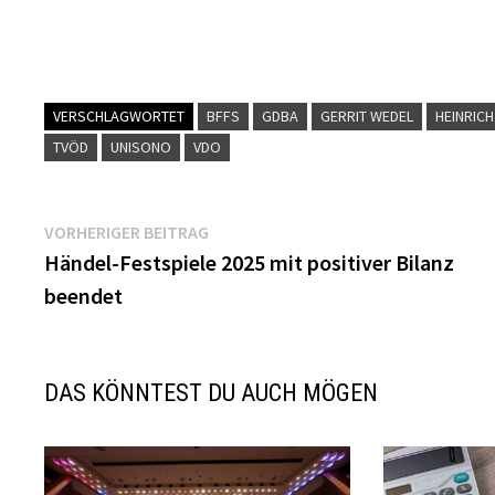
VERSCHLAGWORTET
BFFS
GDBA
GERRIT WEDEL
HEINRIC
TVÖD
UNISONO
VDO
Beitragsnavigation
Vorheriger
VORHERIGER BEITRAG
Beitrag:
Händel-Festspiele 2025 mit positiver Bilanz
beendet
DAS KÖNNTEST DU AUCH MÖGEN