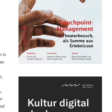
n in
nen
t.
,
er
und