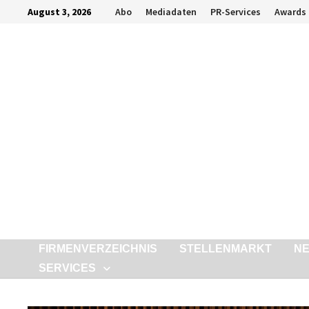
Zurück
August 3, 2026
Abo
Mediadaten
PR-Services
Awards
zum
Inhalt
FIRMENVERZEICHNIS
STELLENMARKT
N
SERVICES