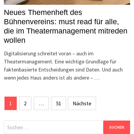
Neues Themenheft des
Bühnenvereins: must read für alle,
die im Theatermanagement mitreden
wollen
Digitalisierung schreitet voran – auch im
Theatermanagement. Eine wichtige Grundlage für
faktenbasierte Entscheidungen sind Daten. Und auch
wenn jedes Haus anders ist als andere – …
Seitennummerierung
1
2
…
51
Nächste
der
Beiträge
Suchen
nach: