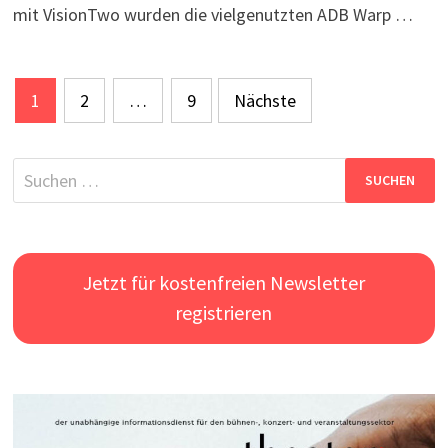
mit VisionTwo wurden die vielgenutzten ADB Warp …
Seitennummerierung
1
2
…
9
Nächste
der
Beiträge
Suchen
nach:
Jetzt für kostenfreien Newsletter
registrieren