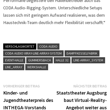
Performane begeistere den Hallenbetreiber auch das
CODA Audio-Rigging-System. Unterschiedliche Setups
lassen sich mit geringem Aufwand realisieren, was dem
Haustechnik-Team deutlich mehr Flexibilität verschafft.“
VERSCHLAGWORTET
CODA AUDIO
CODA AUDIO VIRAY-LINE-ARRAY-SYSTEM
DAMPFKESSELFABRIK
EVENT-HALLE
GUMMERSBACH
HALLE 32
LINE-ARRAY_SYSTEM
LINE_ARRAY
WERKSHALLE
Beitragsnavigation
Vorheriger
N
VORHERIGER BEITRAG
NÄCHSTER BEITRAG
Beitrag:
B
Kinder- und
Staatstheater Augsburg
Jugendtheaterpreis des
baut Virtual-Reality-
INTHEGA-Vorstands
Angebot weiter aus