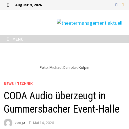
Zurück
August 9, 2026
zum
MENÜ
Inhalt
MENÜ
Foto: Michael Danielak-Kölpin
NEWS
/
TECHNIK
CODA Audio überzeugt in
Gummersbacher Event-Halle
von
jp
Mai 14, 2026