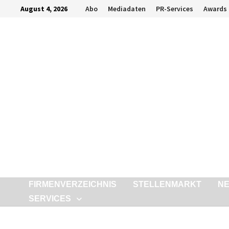
Zurück
August 4, 2026
Abo
Mediadaten
PR-Services
Awards
zum
Inhalt
FIRMENVERZEICHNIS
STELLENMARKT
N
SERVICES