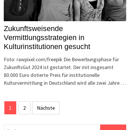
Zukunftsweisende
Vermittlungsstrategien in
Kulturinstitutionen gesucht
Foto: rawpixel.com/freepik Die Bewerbungsphase für
ZukunftsGut 2024 ist gestartet. Der mit insgesamt
80.000 Euro dotierte Preis für institutionelle
Kulturvermittlung in Deutschland wird alle zwei Jahre …
Seitennummerierung
1
2
Nächste
der
Beiträge
Suchen