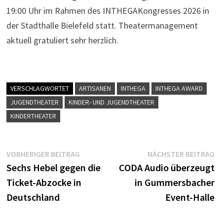
19:00 Uhr im Rahmen des INTHEGAKongresses 2026 in
der Stadthalle Bielefeld statt. Theatermanagement
aktuell gratuliert sehr herzlich.
VERSCHLAGWORTET
ARTISANEN
INTHEGA
INTHEGA AWARD
JUGENDTHEATER
KINDER- UND JUGENDTHEATER
KINDERTHEATER
Beitragsnavigation
Vorheriger
N
VORHERIGER BEITRAG
NÄCHSTER BEITRAG
Beitrag:
B
Sechs Hebel gegen die
CODA Audio überzeugt
Ticket-Abzocke in
in Gummersbacher
Deutschland
Event-Halle