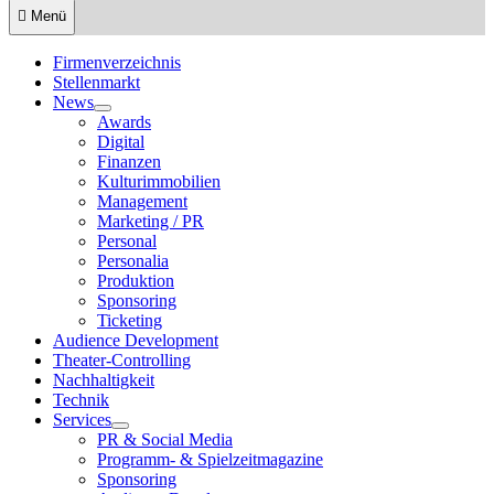
Menü
Firmenverzeichnis
Stellenmarkt
News
Show
Awards
sub
Digital
menu
Finanzen
Kulturimmobilien
Management
Marketing / PR
Personal
Personalia
Produktion
Sponsoring
Ticketing
Audience Development
Theater-Controlling
Nachhaltigkeit
Technik
Services
Show
PR & Social Media
sub
Programm- & Spielzeitmagazine
menu
Sponsoring