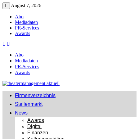
Zurück
August 7, 2026
zum
Menü
Inhalt
Abo
Mediadaten
PR-Services
Awards
Abo
Mediadaten
PR-Services
Awards
Firmenverzeichnis
Stellenmarkt
News
Awards
Digital
Finanzen
Kulturimmobilien