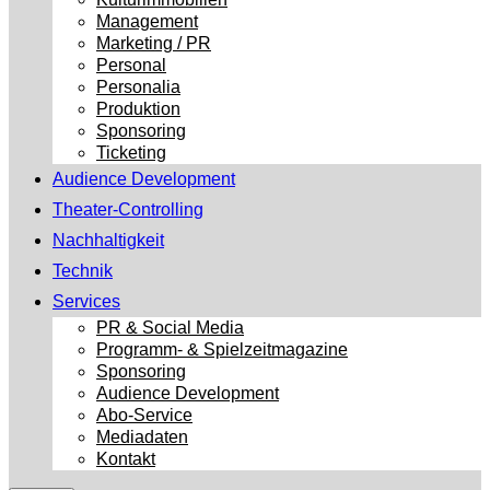
Management
Marketing / PR
Personal
Personalia
Produktion
Sponsoring
Ticketing
Audience Development
Theater-Controlling
Nachhaltigkeit
Technik
Services
PR & Social Media
Programm- & Spielzeitmagazine
Sponsoring
Audience Development
Abo-Service
Mediadaten
Kontakt