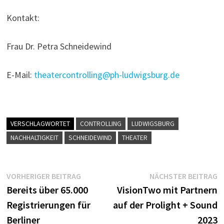
Kontakt:
Frau Dr. Petra Schneidewind
E-Mail:
theatercontrolling@ph-ludwigsburg.de
VERSCHLAGWORTET
CONTROLLING
LUDWIGSBURG
NACHHALTIGKEIT
SCHNEIDEWIND
THEATER
Beitragsnavigation
Vorheriger
N
VORHERIGER BEITRAG
NÄCHSTER BEITRAG
Beitrag:
B
Bereits über 65.000
VisionTwo mit Partnern
Registrierungen für
auf der Prolight + Sound
Berliner
2023