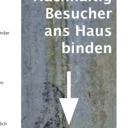
änder
en
lich