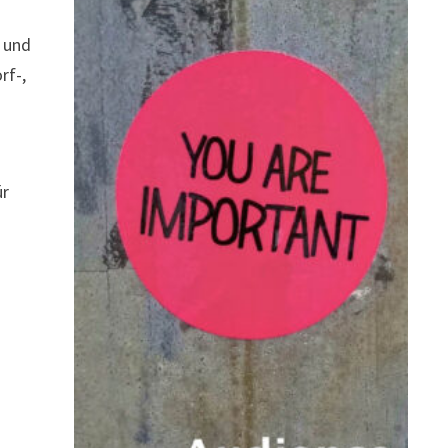
n und
rf-,
ür