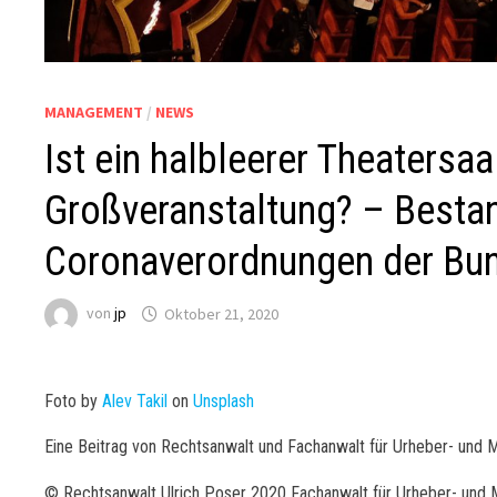
MANAGEMENT
/
NEWS
Ist ein halbleerer Theatersa
Großveranstaltung? – Besta
Coronaverordnungen der Bu
von
jp
Oktober 21, 2020
Foto by
Alev Takil
on
Unsplash
Eine Beitrag von Rechtsanwalt und Fachanwalt für Urheber- und 
© Rechtsanwalt Ulrich Poser 2020 Fachanwalt für Urheber- und 