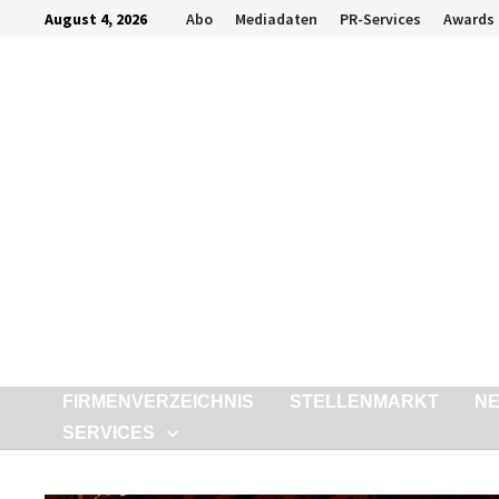
Zurück
August 4, 2026
Abo
Mediadaten
PR-Services
Awards
zum
Inhalt
FIRMENVERZEICHNIS
STELLENMARKT
N
SERVICES