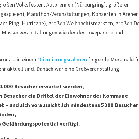
 großen Volksfesten, Autorennen (Nürburgring), größeren
igaspielen), Marathon-Veranstaltungen, Konzerten in Arene
k am Ring, Hurricane), großen Weihnachtsmärkten, großen Do
en Massenveranstaltungen wie der der Loveparade und
orona – in einem
Orientierungsrahmen
folgende Merkmale f
ehr aktuell sind. Danach war eine Großveranstaltung
100.000 Besucher erwartet werden,
ten Besucher ein Drittel der Einwohner der Kommune
det – und sich voraussichtlich mindestens 5000 Besucher
finden,
s Gefährdungspotential verfügt.
undesländer