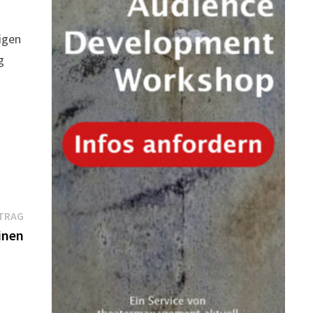
igen
g
Nächster
TRAG
Beitrag:
inen