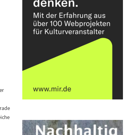
er
erade
eiche