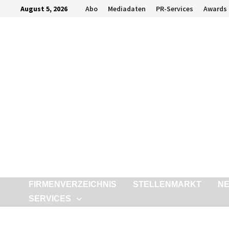
Zurück
August 5, 2026
Abo
Mediadaten
PR-Services
Awards
zum
Inhalt
FIRMENVERZEICHNIS
STELLENMARKT
N
SERVICES