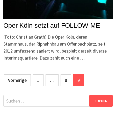
Oper Köln setzt auf FOLLOW-ME
(Foto: Christian Grath) Die Oper Köln, deren
Stammhaus, der Riphahnbau am Offenbachplatz, seit
2012 umfassend saniert wird, bespielt derzeit diverse
Interimsquartiere. Dazu zählt auch eine …
Seitennummerierung
Vorherige
1
…
8
9
der
Beiträge
Suchen
nach: