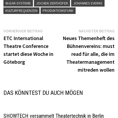
IN-EAR-SYSTEME
JOCHEN ZENTHÖFER
JOHANNES EVERKE
KULTURFREQUENZEN
PRODUKTIONSFUNK
Beitragsnavigation
Vorheriger
N
VORHERIGER BEITRAG
NÄCHSTER BEITRAG
Beitrag:
B
ETC International
Neues Themenheft des
Theatre Conference
Bühnenvereins: must
startet diese Woche in
read für alle, die im
Göteborg
Theatermanagement
mitreden wollen
DAS KÖNNTEST DU AUCH MÖGEN
SHOWTECH versammelt Theatertechnik in Berlin