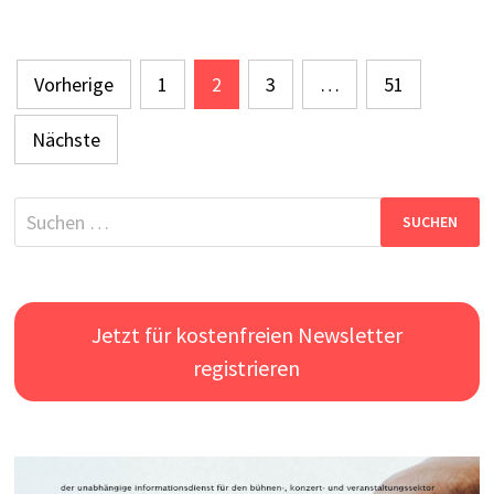
Seitennummerierung
Vorherige
1
2
3
…
51
der
Nächste
Beiträge
Suchen
nach:
Jetzt für kostenfreien Newsletter
registrieren