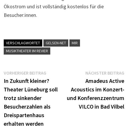
Ökostrom und ist vollständig kostenlos für die
Besucher:innen.
VERSCHLAGWORTET
GELSEN-NET
MIR
MUSIKTHEATER IM REVIER
Beitragsnavigation
Vorheriger
N
VORHERIGER BEITRAG
NÄCHSTER BEITRAG
Beitrag:
B
In Zukunft kleiner?
Amadeus Active
Theater Lüneburg soll
Acoustics im Konzert-
trotz sinkender
und Konferenzzentrum
Besucherzahlen als
VILCO in Bad Vilbel
Dreispartenhaus
erhalten werden