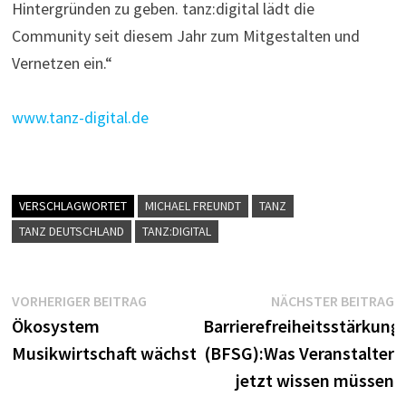
Hintergründen zu geben. tanz:digital lädt die
Community seit diesem Jahr zum Mitgestalten und
Vernetzen ein.“
www.tanz-digital.de
VERSCHLAGWORTET
MICHAEL FREUNDT
TANZ
TANZ DEUTSCHLAND
TANZ:DIGITAL
Beitragsnavigation
Vorheriger
N
VORHERIGER BEITRAG
NÄCHSTER BEITRAG
Beitrag:
B
Ökosystem
Barrierefreiheitsstärkung
Musikwirtschaft wächst
(BFSG):Was Veranstalter
jetzt wissen müssen