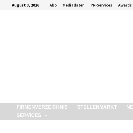
Zurück
August 3, 2026
Abo
Mediadaten
PR-Services
Awards
zum
Inhalt
FIRMENVERZEICHNIS
STELLENMARKT
N
SERVICES