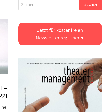
Suchen
nach:
Jetzt für kostenfreien
Newsletter registrieren
t –
22!
 The