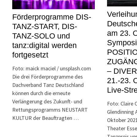
Verleihu
Förderprogramme DIS-
Deutsch
TANZ-START, DIS-
am 23. O
TANZ-SOLO und
Sympos
tanz:digital werden
POSITI
fortgesetzt
ZUGÄN
Foto: maick maciel / unsplash.com
– DIVER
Die drei Förderprogramme des
21.-23. 
Dachverband Tanz Deutschland
Live-St
können durch die erneute
Verlängerung des Zukunft- und
Foto: Claire
Rettungsprogramms NEUSTART
Glendinning 
KULTUR der Beauftragten …
Oktober 2021
Theater Ess
Tanzpreis ver