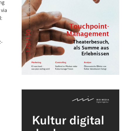
ung
 via
l:
z-