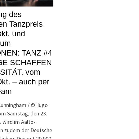
ng des
en Tanzpreis
kt. und
ium
ONEN: TANZ #4
GE SCHAFFEN
SITÄT. vom
Okt. – auch per
ream
 Cunningham / ©Hugo
Am Samstag, den 23.
 wird im Aalto-
en zudem der Deutsche
liehen. Den mit 20.000