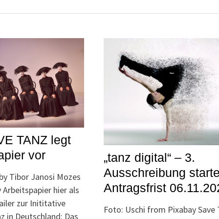
VE TANZ legt
apier vor
„tanz digital“ – 3.
Ausschreibung starte
by Tibor Janosi Mozes
Antragsfrist 06.11.20
Arbeitspapier hier als
ler zur Inititative
Foto: Uschi from Pixabay Save
nz in Deutschland: Das