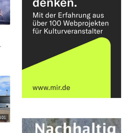
r
4:01