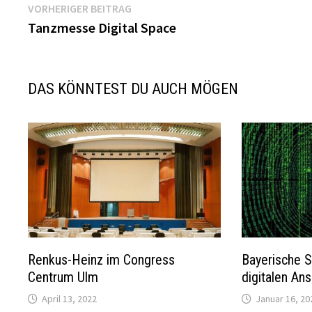
Beitragsnavigation
Vorheriger
VORHERIGER BEITRAG
Beitrag:
Tanzmesse Digital Space
DAS KÖNNTEST DU AUCH MÖGEN
Renkus-Heinz im Congress
Bayerische S
Centrum Ulm
digitalen Ans
April 13, 2022
Januar 16, 20