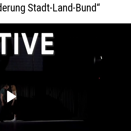
derung Stadt-Land-Bund“
P
l
a