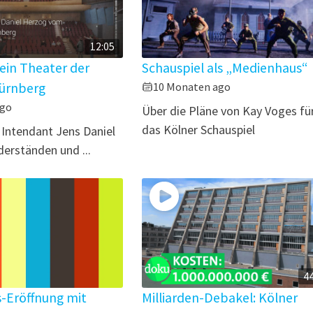
12:05
 ein Theater der
Schauspiel als „Medienhaus“
Nürnberg
10 Monaten ago
ago
Über die Pläne von Kay Voges fü
das Kölner Schauspiel
 Intendant Jens Daniel
erständen und ...
4
s-Eröffnung mit
Milliarden-Debakel: Kölner