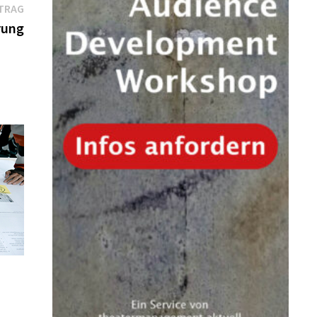
Nächster
TRAG
Beitrag:
rung
r