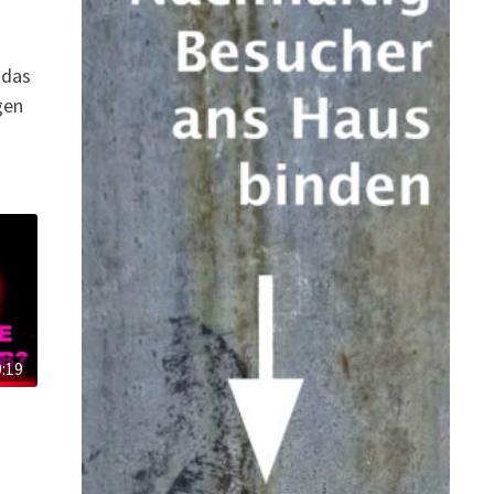
 das
gen
0:19