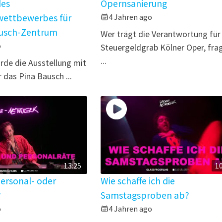
des
Opernsanierung
wettbewerbes für
4 Jahren ago
ausch-Zentrum
Wer trägt die Verantwortung für
o
Steuergeldgrab Kölner Oper, fra
...
rde die Ausstellung mit
 das Pina Bausch ...
13:25
1
Personal- oder
Wie schaffe ich die
?
Samstagsproben ab?
o
4 Jahren ago