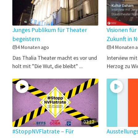
Junges Publikum für Theater
Visionen für
begeistern
Zukunft in 
4 Monaten ago
4 Monaten 
Das Thalia Theater macht es vor und
Interview mit
holt mit "Die Wut, die bleibt" ...
Herzog zu Wid
03:12
#StoppNVFlatrate – Für
Ausstellung