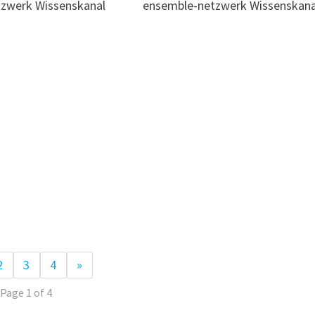
zwerk Wissenskanal
ensemble-netzwerk Wissenskana
2
3
4
»
Page 1 of 4