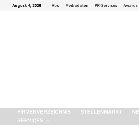
Zurück
August 4, 2026
Abo
Mediadaten
PR-Services
Awards
zum
Inhalt
FIRMENVERZEICHNIS
STELLENMARKT
N
SERVICES