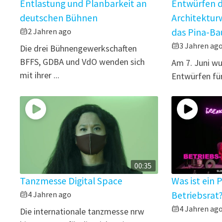
Entlastung und Planbarkeit an
Entwürfen 
deutschen Bühnen
Architektur
2 Jahren ago
das Pina-B
3 Jahren ag
Die drei Bühnengewerkschaften
BFFS, GDBA und VdO wenden sich
Am 7. Juni wu
mit ihrer ...
Entwürfen für
00:35
Tanzmesse Digital Space
Was ist ein 
4 Jahren ago
Betriebsrat
4 Jahren ag
Die internationale tanzmesse nrw