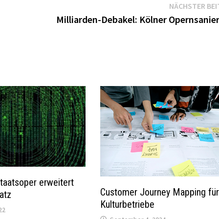
NÄCHSTER BEI
Milliarden-Debakel: Kölner Opernsanie
taatsoper erweitert
Customer Journey Mapping fü
atz
Kulturbetriebe
22