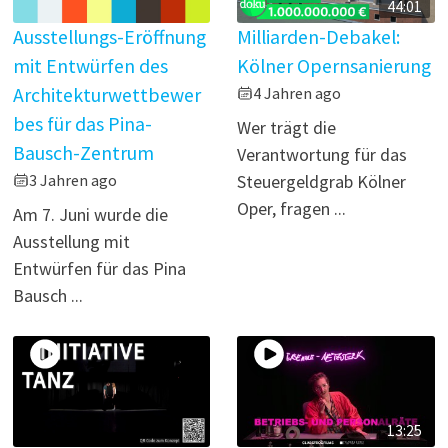
44:01
Ausstellungs-Eröffnung
Milliarden-Debakel:
mit Entwürfen des
Kölner Opernsanierung
Architekturwettbewer
4 Jahren ago
bes für das Pina-
Wer trägt die
Bausch-Zentrum
Verantwortung für das
3 Jahren ago
Steuergeldgrab Kölner
Oper, fragen ...
Am 7. Juni wurde die
Ausstellung mit
Entwürfen für das Pina
Bausch ...
13:25