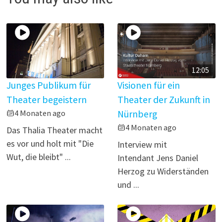
o
12:05
Junges Publikum für
Visionen für ein
Theater begeistern
Theater der Zukunft in
4 Monaten ago
Nürnberg
4 Monaten ago
Das Thalia Theater macht
es vor und holt mit "Die
Interview mit
Wut, die bleibt" ...
Intendant Jens Daniel
Herzog zu Widerständen
und ...