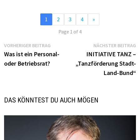
1
2
3
4
»
Page 1 of 4
Beitragsnavigation
Vorheriger
N
VORHERIGER BEITRAG
NÄCHSTER BEITRAG
Beitrag:
B
Was ist ein Personal-
INITIATIVE TANZ –
oder Betriebsrat?
„Tanzförderung Stadt-
Land-Bund“
DAS KÖNNTEST DU AUCH MÖGEN