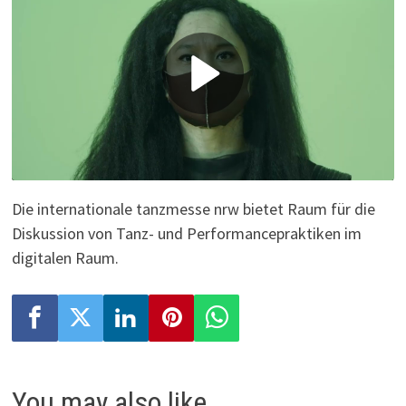
P
l
a
y
Die internationale tanzmesse nrw bietet Raum für die
Diskussion von Tanz- und Performancepraktiken im
V
digitalen Raum.
i
d
e
You may also like