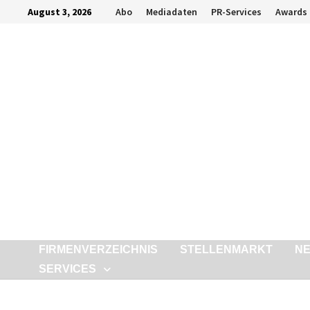
Zurück
August 3, 2026
Abo
Mediadaten
PR-Services
Awards
zum
Inhalt
FIRMENVERZEICHNIS
STELLENMARKT
N
SERVICES