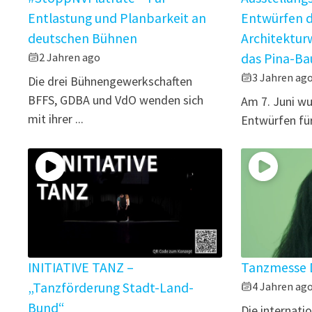
Entlastung und Planbarkeit an
Entwürfen 
deutschen Bühnen
Architektur
2 Jahren ago
das Pina-B
3 Jahren ag
Die drei Bühnengewerkschaften
BFFS, GDBA und VdO wenden sich
Am 7. Juni wu
mit ihrer ...
Entwürfen für
INITIATIVE TANZ –
Tanzmesse D
„Tanzförderung Stadt-Land-
4 Jahren ag
Bund“
Die internati