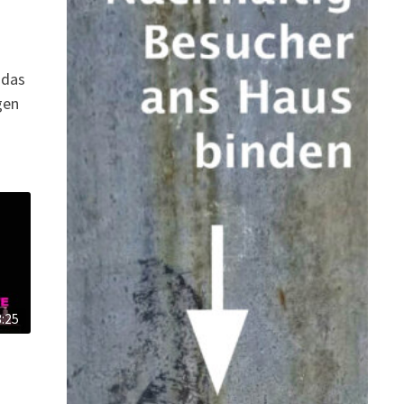
 das
gen
3:25