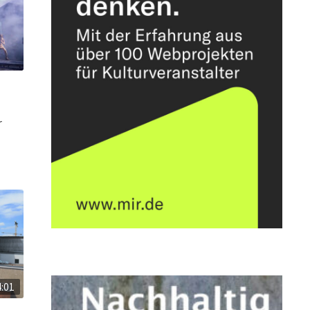
r
4:01