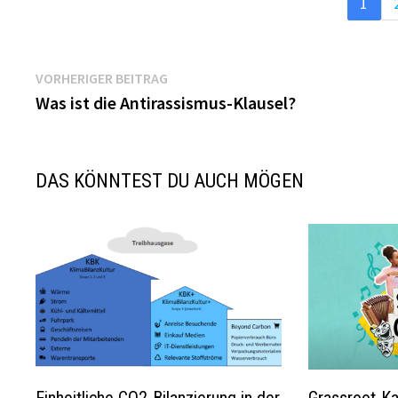
1
Beitragsnavigation
Vorheriger
VORHERIGER BEITRAG
Beitrag:
Was ist die Antirassismus-Klausel?
DAS KÖNNTEST DU AUCH MÖGEN