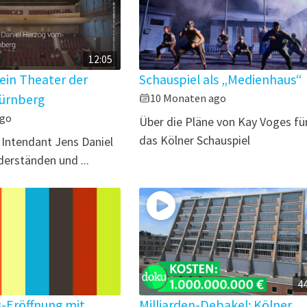
12:05
 ein Theater der
Schauspiel als „Medienhaus“
Nürnberg
10 Monaten ago
ago
Über die Pläne von Kay Voges fü
das Kölner Schauspiel
 Intendant Jens Daniel
erständen und ...
4
s-Eröffnung mit
Milliarden-Debakel: Kölner