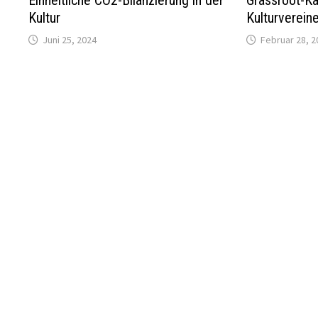
Einheitliche CO2-Bilanzierung in der
Grassroot-K
Kultur
Kulturverein
Juni 25, 2024
Februar 28, 2