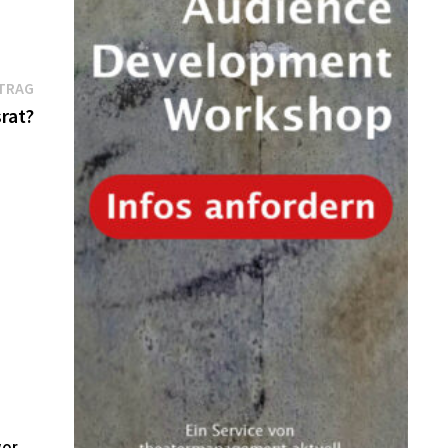
Nächster
TRAG
Beitrag:
srat?