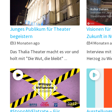
Junges Publikum für Theater
Visionen für
begeistern
Zukunft in 
3 Monaten ago
4 Monaten 
Das Thalia Theater macht es vor und
Interview mit
holt mit "Die Wut, die bleibt" ...
Herzog zu Wid
03:12
#StoppNVFlatrate – Für
Ausstellung