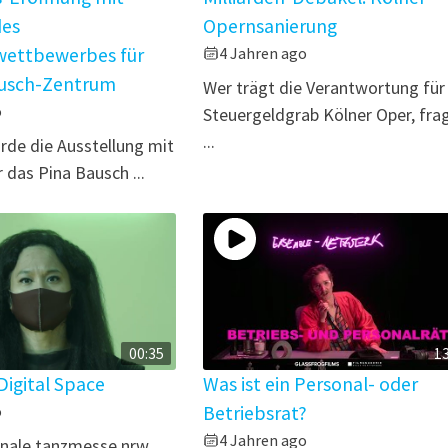
des
Opernsanierung
wettbewerbes für
4 Jahren ago
ausch-Zentrum
Wer trägt die Verantwortung für
o
Steuergeldgrab Kölner Oper, fra
...
rde die Ausstellung mit
 das Pina Bausch ...
00:35
1
igital Space
Was ist ein Personal- oder
o
Betriebsrat?
4 Jahren ago
onale tanzmesse nrw