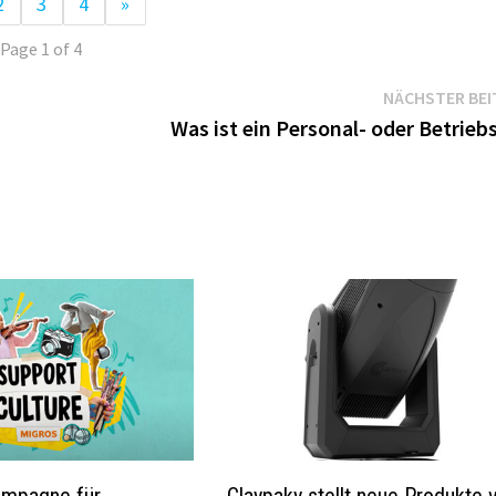
2
3
4
»
Page 1 of 4
NÄCHSTER BEI
Was ist ein Personal- oder Betrieb