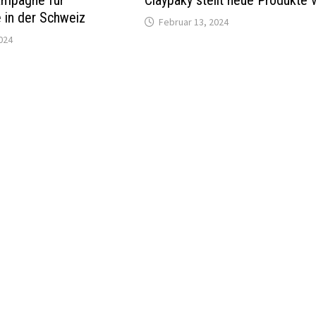
ampagne für
Claypaky stellt neue Produkte 
e in der Schweiz
Februar 13, 2024
024