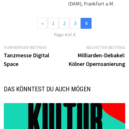
(DAM), Frankfurt a.M.
«
1
2
3
4
Page 4 of 4
Beitragsnavigation
Vorheriger
N
VORHERIGER BEITRAG
NÄCHSTER BEITRAG
Beitrag:
B
Tanzmesse Digital
Milliarden-Debakel:
Space
Kölner Opernsanierung
DAS KÖNNTEST DU AUCH MÖGEN