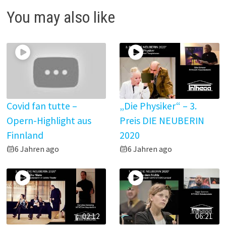
d
You may also like
e
o
Covid fan tutte –
„Die Physiker“ – 3.
Opern-Highlight aus
Preis DIE NEUBERIN
Finnland
2020
6 Jahren ago
6 Jahren ago
02:12
06:21