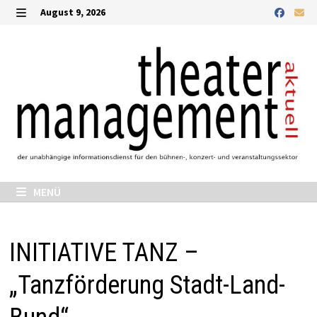
Zurück
August 9, 2026
zum
MENÜ
Inhalt
MENÜ
INITIATIVE TANZ –
„Tanzförderung Stadt-Land-