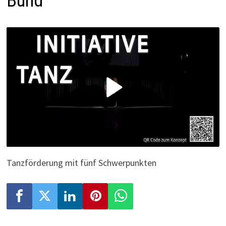
Bund“
P
l
a
y
Tanzförderung mit fünf Schwerpunkten
V
i