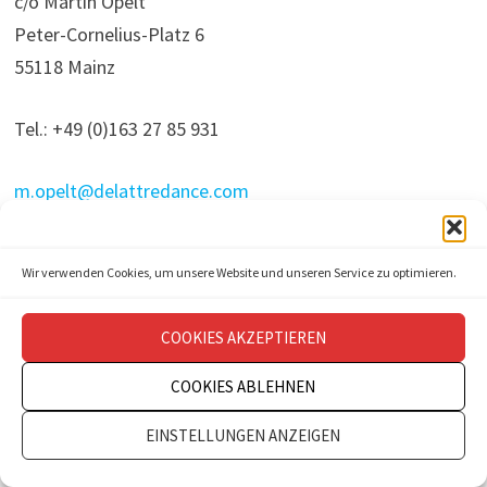
c/o Martin Opelt
Peter-Cornelius-Platz 6
55118 Mainz
Tel.: +49 (0)163 27 85 931
m.opelt@delattredance.com
www.delattredance.com
Wir verwenden Cookies, um unsere Website und unseren Service zu optimieren.
COOKIES AKZEPTIEREN
Copyright © 2026
theatermanagement aktuell
.
COOKIES ABLEHNEN
Impressum
Datenschutz
Kontakt
EINSTELLUNGEN ANZEIGEN