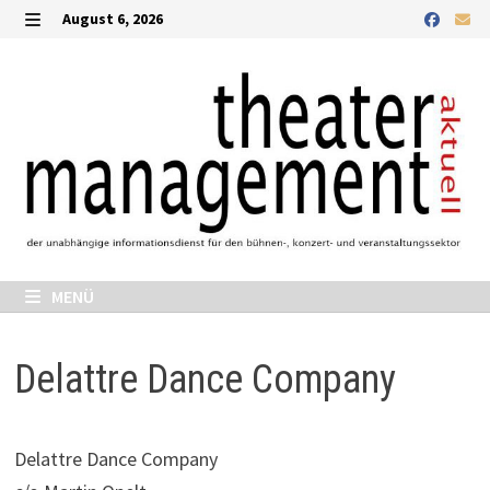
Zurück
August 6, 2026
zum
MENÜ
Inhalt
MENÜ
Delattre Dance Company
Delattre Dance Company