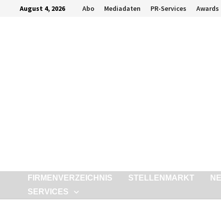
Zurück
August 4, 2026
Abo
Mediadaten
PR-Services
Awards
zum
Inhalt
FIRMENVERZEICHNIS
STELLENMARKT
N
SERVICES