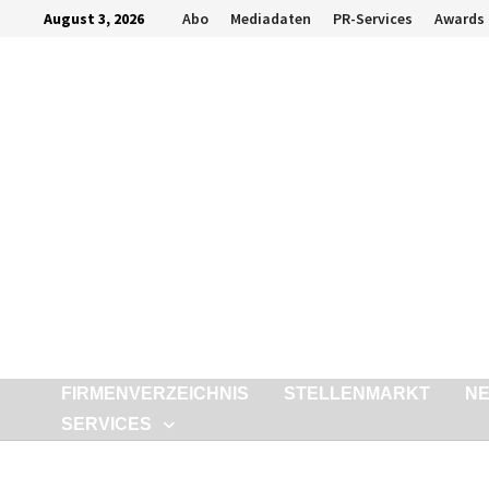
Zurück
August 3, 2026
Abo
Mediadaten
PR-Services
Awards
zum
Inhalt
FIRMENVERZEICHNIS
STELLENMARKT
N
SERVICES