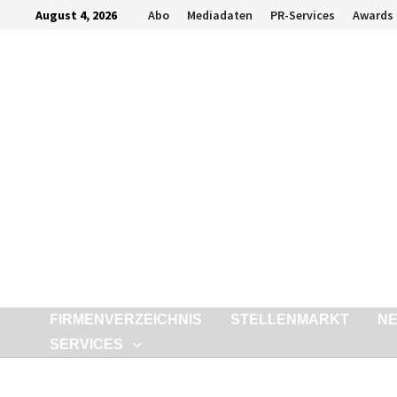
Zurück
August 4, 2026
Abo
Mediadaten
PR-Services
Awards
zum
Inhalt
FIRMENVERZEICHNIS
STELLENMARKT
N
SERVICES