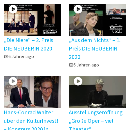
02:12
06:21
„Die Niere“ – 2. Preis
„Aus dem Nichts“ – 1.
DIE NEUBERIN 2020
Preis DIE NEUBERIN
6 Jahren ago
2020
6 Jahren ago
Hans-Conrad Walter
Ausstellungseröffnung
über den KulturInvest!
„Große Oper – viel
– Kongress 2020 in
Theater“