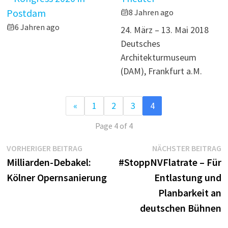
Postdam
8 Jahren ago
6 Jahren ago
24. März – 13. Mai 2018
Deutsches
Architekturmuseum
(DAM), Frankfurt a.M.
«
1
2
3
4
Page 4 of 4
Beitragsnavigation
Vorheriger
N
VORHERIGER BEITRAG
NÄCHSTER BEITRAG
Beitrag:
B
Milliarden-Debakel:
#StoppNVFlatrate – Für
Kölner Opernsanierung
Entlastung und
Planbarkeit an
deutschen Bühnen