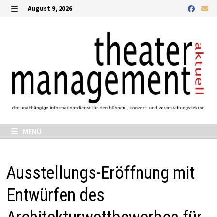
Zurück
August 9, 2026
zum
MENÜ
Inhalt
MENÜ
Ausstellungs-Eröffnung mit
Entwürfen des