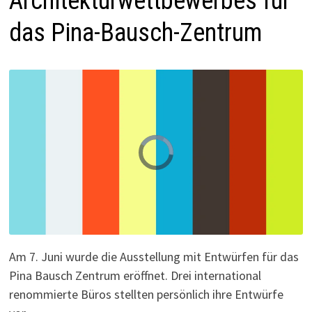
Architekturwettbewerbes für
das Pina-Bausch-Zentrum
V
i
d
e
o
P
l
a
y
e
r
i
s
l
Am 7. Juni wurde die Ausstellung mit Entwürfen für das
o
a
d
Pina Bausch Zentrum eröffnet. Drei international
i
n
g
renommierte Büros stellten persönlich ihre Entwürfe
.