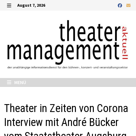
Zurück
August 7, 2026
zum
MENÜ
Inhalt
MENÜ
Theater in Zeiten von Corona
Interview mit André Bücker