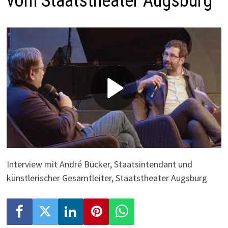
vom Staatstheater Augsburg
P
l
a
y
Interview mit André Bücker, Staatsintendant und
künstlerischer Gesamtleiter, Staatstheater Augsburg
V
i