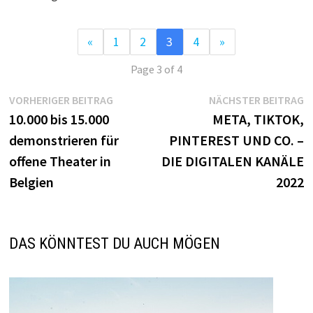
«
1
2
3
4
»
Page 3 of 4
Beitragsnavigation
Vorheriger
N
VORHERIGER BEITRAG
NÄCHSTER BEITRAG
Beitrag:
B
10.000 bis 15.000
META, TIKTOK,
demonstrieren für
PINTEREST UND CO. –
offene Theater in
DIE DIGITALEN KANÄLE
Belgien
2022
DAS KÖNNTEST DU AUCH MÖGEN