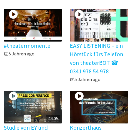
#theatermomente
EASY LISTENING – ein
5 Jahren ago
Hörstück fürs Telefon
von theaterBOT ☎
0341 978 54 978
5 Jahren ago
44:05
Studie von EY und
Konzerthaus