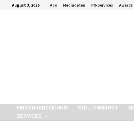
Zurück
August 3, 2026
Abo
Mediadaten
PR-Services
Awards
zum
Inhalt
FIRMENVERZEICHNIS
STELLENMARKT
N
SERVICES