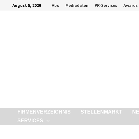
Zurück
August 5, 2026
Abo
Mediadaten
PR-Services
Awards
zum
Inhalt
FIRMENVERZEICHNIS
STELLENMARKT
N
SERVICES