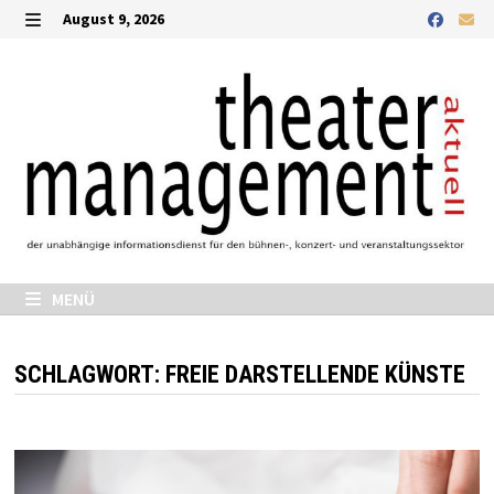
Zurück
August 9, 2026
zum
MENÜ
Inhalt
MENÜ
SCHLAGWORT:
FREIE DARSTELLENDE KÜNSTE