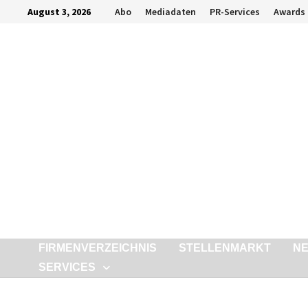
Zurück
August 3, 2026
Abo
Mediadaten
PR-Services
Awards
zum
Inhalt
FIRMENVERZEICHNIS
STELLENMARKT
N
SERVICES