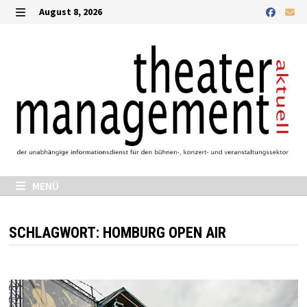
Zurück
August 8, 2026
zum
MENÜ
Inhalt
MENÜ
SCHLAGWORT:
HOMBURG OPEN AIR