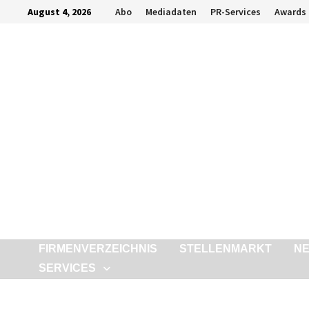
Zurück
August 4, 2026
Abo
Mediadaten
PR-Services
Awards
zum
Inhalt
FIRMENVERZEICHNIS
STELLENMARKT
N
SERVICES