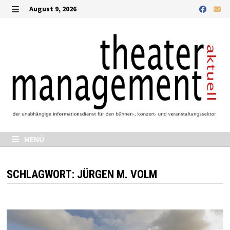
Zurück
August 9, 2026
zum
MENÜ
Inhalt
MENÜ
SCHLAGWORT:
JÜRGEN M. VOLM