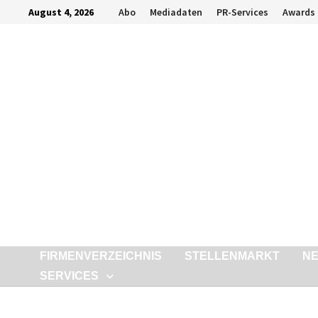
Zurück
August 4, 2026
Abo
Mediadaten
PR-Services
Awards
zum
Inhalt
FIRMENVERZEICHNIS
STELLENMARKT
N
SERVICES