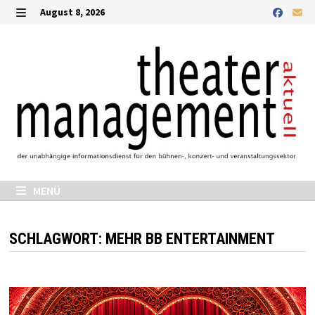
Zurück
August 8, 2026
zum
MENÜ
Inhalt
MENÜ
SCHLAGWORT:
MEHR BB ENTERTAINMENT