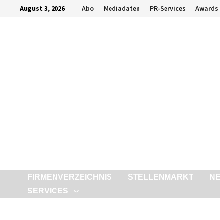
Zurück
August 3, 2026
Abo
Mediadaten
PR-Services
Awards
zum
Inhalt
FIRMENVERZEICHNIS
STELLENMARKT
N
SERVICES