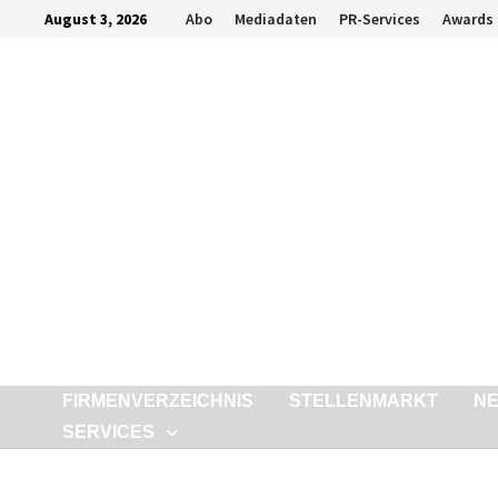
Zurück
August 3, 2026
Abo
Mediadaten
PR-Services
Awards
zum
Inhalt
FIRMENVERZEICHNIS
STELLENMARKT
N
SERVICES