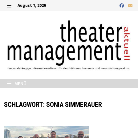
Zurück
August 7, 2026
zum
MENÜ
Inhalt
MENÜ
SCHLAGWORT:
SONIA SIMMERAUER