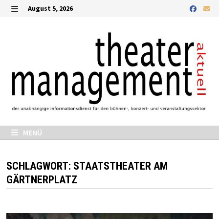
Zurück
August 5, 2026
zum
MENÜ
Inhalt
MENÜ
SCHLAGWORT:
STAATSTHEATER AM
GÄRTNERPLATZ