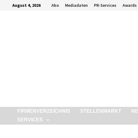
Zurück
August 4, 2026
Abo
Mediadaten
PR-Services
Awards
zum
Inhalt
FIRMENVERZEICHNIS
STELLENMARKT
N
SERVICES