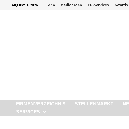
Zurück
August 3, 2026
Abo
Mediadaten
PR-Services
Awards
zum
Inhalt
FIRMENVERZEICHNIS
STELLENMARKT
N
SERVICES