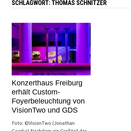
SCHLAGWORT:
THOMAS SCHNITZER
Konzerthaus Freiburg
erhält Custom-
Foyerbeleuchtung von
VisionTwo und GDS
Foto: ©VisionTwo (Jonathan
Goerke) Nachdem ein Großteil der