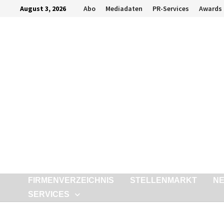
Zurück
August 3, 2026
Abo
Mediadaten
PR-Services
Awards
zum
Inhalt
FIRMENVERZEICHNIS
STELLENMARKT
N
SERVICES