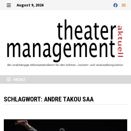
Zurück
August 9, 2026
zum
MENÜ
Inhalt
MENÜ
SCHLAGWORT:
ANDRE TAKOU SAA