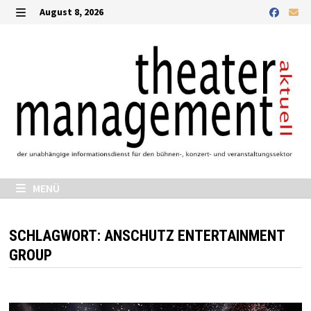
Zurück
August 8, 2026
zum
MENÜ
Inhalt
MENÜ
SCHLAGWORT:
ANSCHUTZ ENTERTAINMENT
GROUP