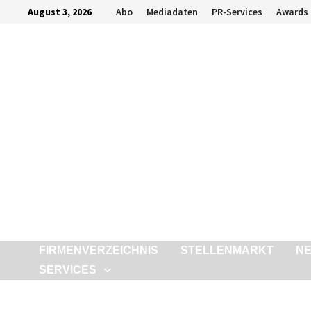
Zurück
August 3, 2026
Abo
Mediadaten
PR-Services
Awards
zum
Inhalt
FIRMENVERZEICHNIS
STELLENMARKT
N
SERVICES