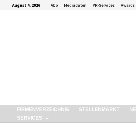
Zurück
August 4, 2026
Abo
Mediadaten
PR-Services
Awards
zum
Inhalt
FIRMENVERZEICHNIS
STELLENMARKT
N
SERVICES