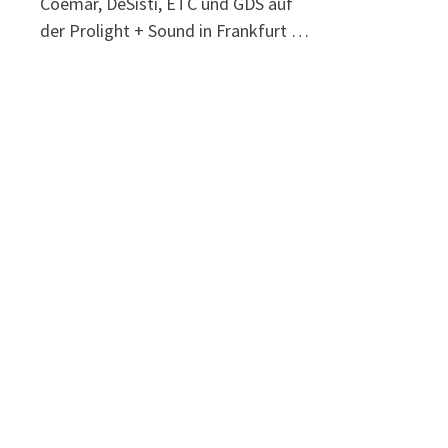
Coemar, DeSisti, ETC und GDS auf
der Prolight + Sound in Frankfurt …