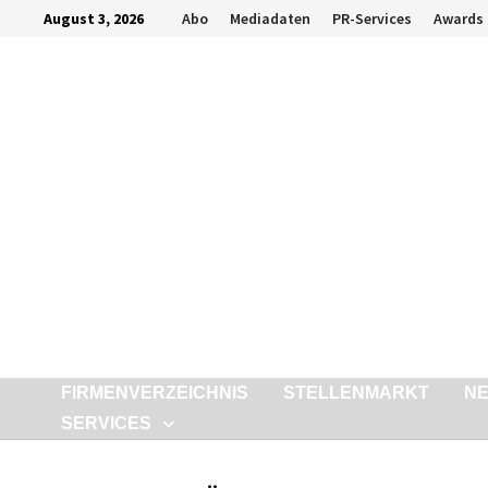
Zurück
August 3, 2026
Abo
Mediadaten
PR-Services
Awards
zum
Inhalt
FIRMENVERZEICHNIS
STELLENMARKT
N
SERVICES